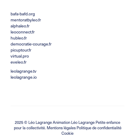
bafa-bafd.org
mentoratbyleo.fr
alphaleo.fr
leoconnect.fr
hubleo.fr
democratie-courage.fr
picuptour.fr
virtual.pro
eveleo.fr
leolagrange.tv
leolagrange.io
2025 ©
Léo Lagrange Animation
Léo Lagrange Petite enfance
pour la collectivité.
Mentions légales Politique de confidentialité
Cookie